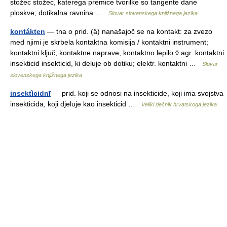
stožec stožec, katerega premice tvorilke so tangente dane
ploskve; dotikalna ravnina …
Slovar slovenskega knjižnega jezika
kontákten
— tna o prid. (ȃ) nanašajoč se na kontakt: za zvezo
med njimi je skrbela kontaktna komisija / kontaktni instrument;
kontaktni ključ; kontaktne naprave; kontaktno lepilo ◊ agr. kontaktni
insekticid insekticid, ki deluje ob dotiku; elektr. kontaktni …
Slovar
slovenskega knjižnega jezika
insektìcidnī
— prid. koji se odnosi na insekticide, koji ima svojstva
insekticida, koji djeluje kao insekticid …
Veliki rječnik hrvatskoga jezika