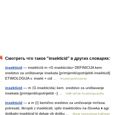
Смотреть что такое "insekticid" в других словарях:
insekticid
— insektìcīd m <G insekticída> DEFINICIJA kem.
sredstvo za uništavanje insekata [primijeniti/upotrijebiti insekticid]
ETIMOLOGIJA v. insekt + cid …
Hrvatski jezični portal
insektìcīd
— m 〈G insekticída〉 kem. sredstvo za uništavanje
insekata [primijeniti/upotrijebiti ∼] …
Veliki rječnik hrvatskoga jezika
insekticíd
— a m (ȋ) kemično sredstvo za uničevanje mrčesa:
potresati, škropiti z insekticidi; vpliv insekticidov na človeka ♦ agr.
dotikalni insekticid ki deluje ob dotiku …
Slovar slovenskega knjižnega