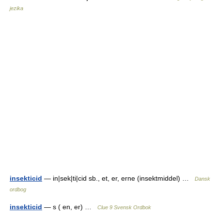
jezika
insekticid
— in|sek|ti|cid sb., et, er, erne (insektmiddel) …
Dansk
ordbog
insekticid
— s ( en, er) …
Clue 9 Svensk Ordbok