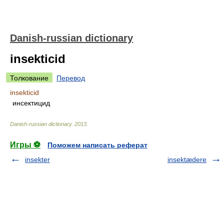
Danish-russian dictionary
insekticid
Толкование
Перевод
insekticid
инсектицид
Danish-russian dictionary
.
2013
.
Игры ⚽
Поможем написать реферат
insekter
insektædere