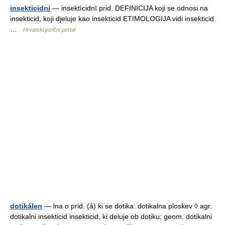
insekticidni
— insektìcidnī prid. DEFINICIJA koji se odnosi na
insekticid, koji djeluje kao insekticid ETIMOLOGIJA vidi insekticid
…
Hrvatski jezični portal
dotikálen
— lna o prid. (ȃ) ki se dotika: dotikalna ploskev ◊ agr.
dotikalni insekticid insekticid, ki deluje ob dotiku; geom. dotikalni