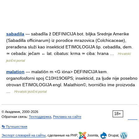
sabadila
— sabadȉla ž DEFINICIJA bot. biljka Srednje Amerike
(Sabadilla officinarum) iz porodice mrazovica (Colchicaceae),
prerađena služi kao insekticid ETIMOLOGIJA šp. cebadilla, dem.
≃ cebada: ječam ← lat. cibatus: krma ≃ ciba: hrana …
Hrvatski
jezični portal
malation
— malatìōn m <G ióna> DEFINICIJA kem.
organofosforni spoj C10H19O6PS; insekticid, za ljude nije posebno
otrovan ETIMOLOGIJA engl. Malathion©, tvorničko ime proizvoda
…
Hrvatski jezični portal
© Академик, 2000-2026
18+
Обратная связь:
Техподдержка
,
Реклама на сайте
👣 Путешествия
Экспорт словарей на сайты
, сделанные на PHP,
Joomla,
Drupal,